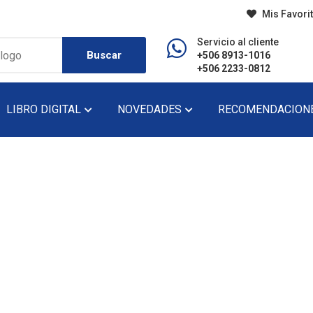
Mis Favori
Servicio al cliente
Buscar
+506 8913-1016
+506 2233-0812
LIBRO DIGITAL
NOVEDADES
RECOMENDACION
do
Diccionario
Lecturas De Pr
Didáctico
Lecturas De Se
Ensayo
Narrativa
Fondo Editorial
Novela
Historia
Novela Gráfica
Infantil
Novela Juvenil