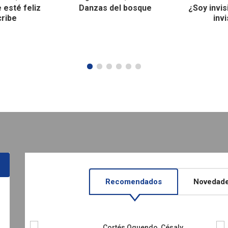
 esté feliz
Danzas del bosque
¿Soy invis
ribe
invi
Recomendados
Novedad
Sagot Salazar, Cary
El árbol cantor
Cortés Oquendo, Césaly