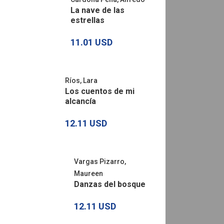
La nave de las
estrellas
8.81 USD
4.4
11.01 USD
Ríos, Lara
Los cuentos de mi
alcancía
12.11 USD
Vargas Pizarro,
Maureen
Danzas del bosque
12.11 USD