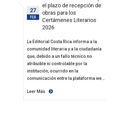
el plazo de recepción de
27
obras para los
FEB
Certámenes Literarios
2026
La Editorial Costa Rica informa a la
comunidad literaria y a la ciudadanía
que, debido a un fallo técnico no
atribuible ni controlable por la
institución, ocurrido en la
comunicación entre la plataforma web
y el sistema previo de recepción por
Leer Más
correo electrónico, algunas obras
Obras que sí ingresaron correctamente
enviadas podrían no haber ingresado
Las obras que fueron recibidas de
correctamente.
manera correcta se encuentran
resguardadas con seguridad y no
Con el propósito de proteger a las
deben reenviarse.
personas autoras potencialmente
Si alguna persona desea verificar el