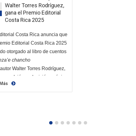
Walter Torres Rodríguez,
gana el Premio Editorial
Costa Rica 2025
ditorial Costa Rica anuncia que
remio Editorial Costa Rica 2025
ido otorgado al libro de cuentos
za’e chancho
l autor Walter Torres Rodríguez,
n resolvió por decisión unánime
 Más
urado conformado por Flora
es Ramírez, Alexandra Ortiz
ner y Fernando Contreras
o. El fallo fue emitido el 26 de
ero de 2026 y destaca la obra
 una de las propuestas más