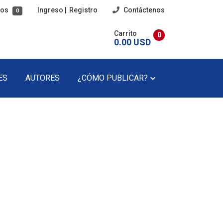
tos
Ingreso
|
Registro
Contáctenos
0
Carrito
0
0.00 USD
ES
AUTORES
¿CÓMO PUBLICAR?
imaria
Poesía
cundaria
Poesía Infantil
Revista Literaria
Teatro
Teatro Infantil
Precios Del Catálogo