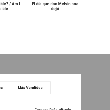
ible? / Am I
El día que don Melvin nos
El misterio 
sible
dejó
per
es
Más Vendidos
Ramos, Vicky
Rojas, Margari
Bienvenido, Donnie
Signos y clave
centroamerica
Cardona Peña, Alfredo