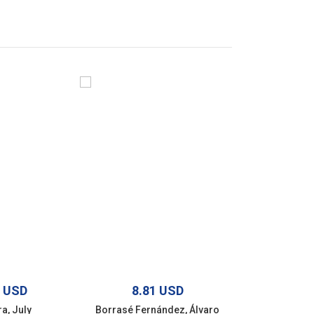
1 USD
8.81 USD
8.81
a, July
Borrasé Fernández, Álvaro
Cortés Oque