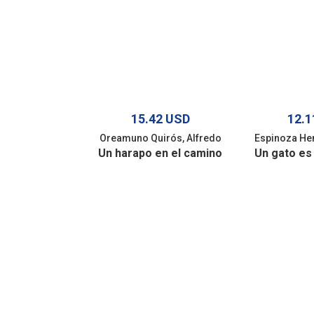
15.42 USD
12.1
Oreamuno Quirós, Alfredo
Espinoza Hen
Un harapo en el camino
Un gato es 