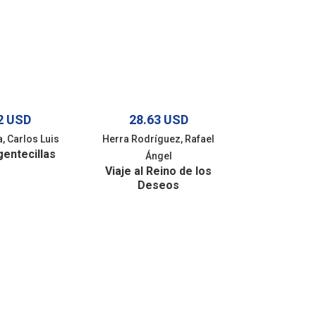
2 USD
28.63 USD
16.5
a, Carlos Luis
Herra Rodríguez, Rafael
Solórzano Al
gentecillas
Nadie que 
Ángel
esc
Viaje al Reino de los
Deseos