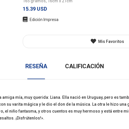
165 gramos, 16cm x 21cm
l
Juvenil
Otros
15.39 USD
Edición Impresa
Mis Favoritos
RESEÑA
CALIFICACIÓN
a amiga mía, muy querida: Liana. Ella nació en Uruguay, pero es tamb
n su varita mágica y le dio el don de la música. La otra le hizo una 
uro, el niño fantasma, y otros cuentos es muy hermoso y está entre m
saltos. ¡Disfrútenlos!».