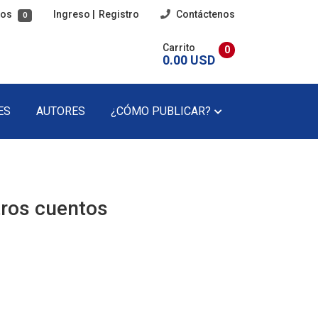
tos
Ingreso
|
Registro
Contáctenos
0
Carrito
0
0.00 USD
ES
AUTORES
¿CÓMO PUBLICAR?
imaria
Poesía
cundaria
Poesía Infantil
tros cuentos
Revista Literaria
Teatro
Teatro Infantil
Precios Del Catálogo