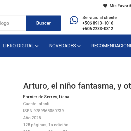
Mis Favori
Servicio al cliente
Buscar
+506 8913-1016
+506 2233-0812
LIBRO DIGITAL
NOVEDADES
RECOMENDACION
do
Diccionario
Lecturas De Pr
Didáctico
Lecturas De Se
Arturo, el niño fantasma, y o
Ensayo
Narrativa
Fornier de Serres, Liana
Cuento Infantil
Fondo Editorial
Novela
ISBN 9789968050739
Historia
Novela Gráfica
Año 2025
128 páginas, 1a edición
Infantil
Novela Juvenil