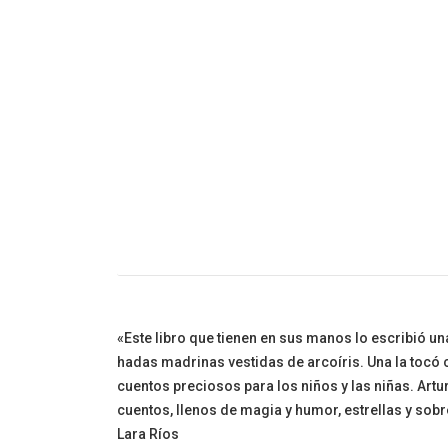
Cuento Infanti
«Este libro que tienen en sus manos lo escribió un
hadas madrinas vestidas de arcoíris. Una la tocó co
cuentos preciosos para los niños y las niñas. Art
cuentos, llenos de magia y humor, estrellas y sobre
Lara Ríos