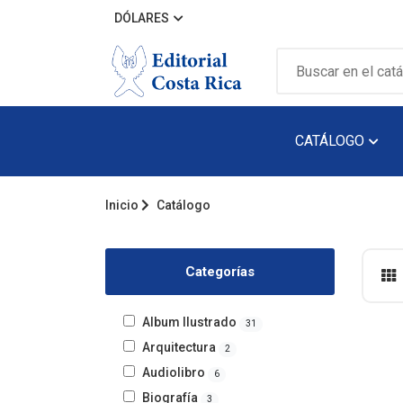
DÓLARES
CATÁLOGO
Inicio
Catálogo
Álbum Ilustra
Arquitectura
Categorías
Audiolibro
Biografía
Album Ilustrado
31
Arquitectura
2
Catálogos
Audiolibro
6
Cuento
Biografía
3