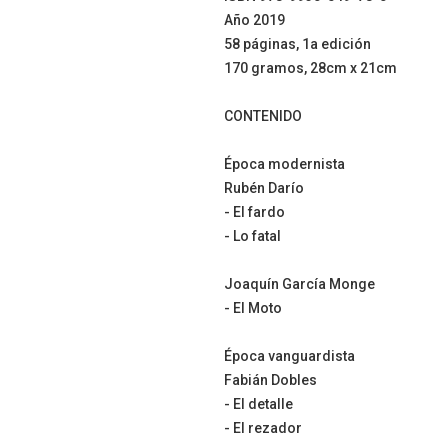
Año 2019
58 páginas, 1a edición
170 gramos, 28cm x 21cm
CONTENIDO
Época modernista
Rubén Darío
- El fardo
- Lo fatal
Joaquín García Monge
- El Moto
Época vanguardista
Fabián Dobles
- El detalle
- El rezador