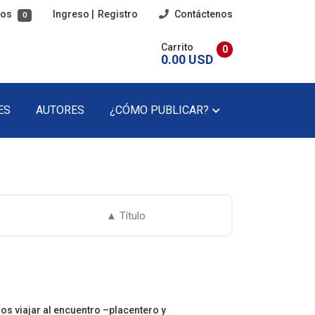
tos
Ingreso
|
Registro
Contáctenos
0
Carrito
0
0.00 USD
ES
AUTORES
¿CÓMO PUBLICAR?
imaria
Poesía
cundaria
Poesía Infantil
Revista Literaria
Teatro
Teatro Infantil
Precios Del Catálogo
s viajar al encuentro –placentero y