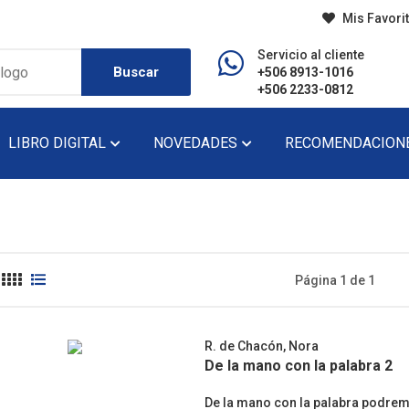
Mis Favori
Servicio al cliente
Buscar
+506 8913-1016
+506 2233-0812
LIBRO DIGITAL
NOVEDADES
RECOMENDACION
do
Diccionario
Lecturas De Pr
Didáctico
Lecturas De Se
Página 1 de 1
Ensayo
Narrativa
Fondo Editorial
Novela
R. de Chacón, Nora
Historia
Novela Gráfica
De la mano con la palabra 2
Infantil
Novela Juvenil
De la mano con la palabra podremo