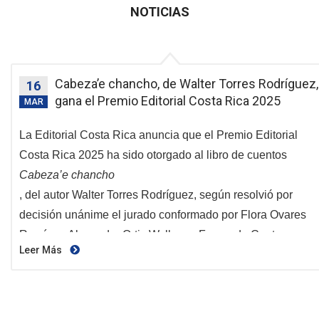
NOTICIAS
Cabeza’e chancho, de Walter Torres Rodríguez,
16
gana el Premio Editorial Costa Rica 2025
MAR
La Editorial Costa Rica anuncia que el Premio Editorial
Costa Rica 2025 ha sido otorgado al libro de cuentos
Cabeza’e chancho
, del autor Walter Torres Rodríguez, según resolvió por
decisión unánime el jurado conformado por Flora Ovares
Ramírez, Alexandra Ortiz Wallner y Fernando Contreras
Leer Más
Castro. El fallo fue emitido el 26 de febrero de 2026 y
destaca la obra como una de las propuestas más potentes,
inquietantes y estilísticamente arriesgadas del catálogo
reciente de la ECR.