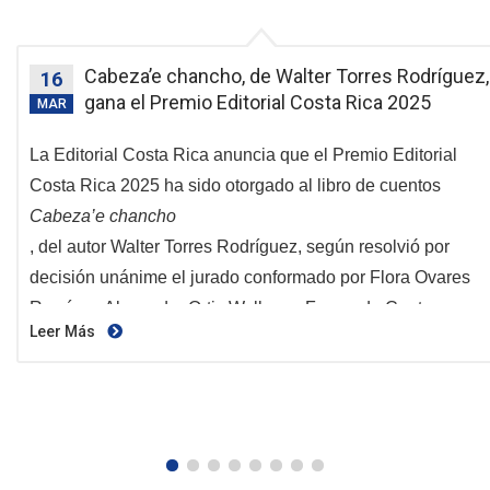
Cabeza’e chancho, de Walter Torres Rodríguez,
16
gana el Premio Editorial Costa Rica 2025
MAR
La Editorial Costa Rica anuncia que el Premio Editorial
Costa Rica 2025 ha sido otorgado al libro de cuentos
Cabeza’e chancho
, del autor Walter Torres Rodríguez, según resolvió por
decisión unánime el jurado conformado por Flora Ovares
Ramírez, Alexandra Ortiz Wallner y Fernando Contreras
Leer Más
Castro. El fallo fue emitido el 26 de febrero de 2026 y
destaca la obra como una de las propuestas más potentes,
inquietantes y estilísticamente arriesgadas del catálogo
reciente de la ECR.