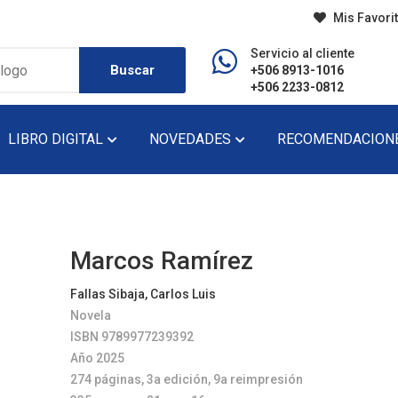
Mis Favori
Servicio al cliente
Buscar
+506 8913-1016
+506 2233-0812
LIBRO DIGITAL
NOVEDADES
RECOMENDACION
do
Diccionario
Lecturas De Pr
Didáctico
Lecturas De Se
Marcos Ramírez
Ensayo
Narrativa
Fallas Sibaja, Carlos Luis
Novela
Fondo Editorial
Novela
ISBN 9789977239392
Historia
Novela Gráfica
Año 2025
274 páginas, 3a edición, 9a reimpresión
Infantil
Novela Juvenil