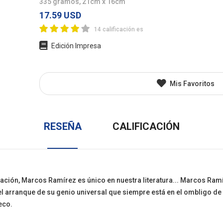
335 gramos, 21cm x 16cm
l
Juvenil
Otros
17.59 USD
14 calificación es
Edición Impresa
Mis Favoritos
RESEÑA
CALIFICACIÓN
a nación, Marcos Ramírez es único en nuestra literatura... Marcos Ra
l arranque de su genio universal que siempre está en el ombligo de
eco.