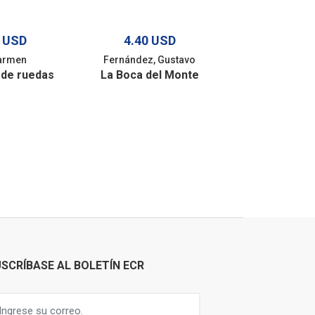
5 USD
4.40 USD
2.20 U
Carmen
Fernández, Gustavo
Rojas Jiménez
a de ruedas
La Boca del Monte
Tayut
SCRÍBASE AL BOLETÍN ECR