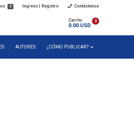
tos
Ingreso
|
Registro
Contáctenos
0
Carrito
0
0.00 USD
ES
AUTORES
¿CÓMO PUBLICAR?
imaria
Poesía
cundaria
Poesía Infantil
Revista Literaria
Teatro
Teatro Infantil
Precios Del Catálogo