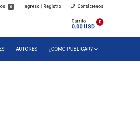
tos
Ingreso
|
Registro
Contáctenos
0
Carrito
0
0.00 USD
ES
AUTORES
¿CÓMO PUBLICAR?
imaria
Poesía
cundaria
Poesía Infantil
Revista Literaria
Teatro
Teatro Infantil
Precios Del Catálogo