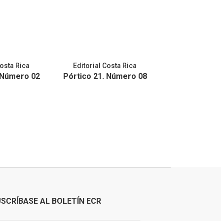
Costa Rica
Editorial Costa Rica
Editorial Co
 Número 02
Pórtico 21. Número 08
Pórtico 21. 
SCRÍBASE AL BOLETÍN ECR