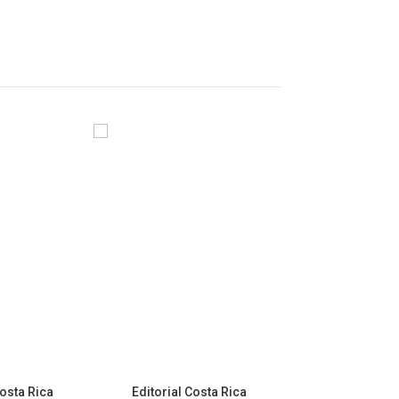
Costa Rica
Editorial Costa Rica
Editorial Co