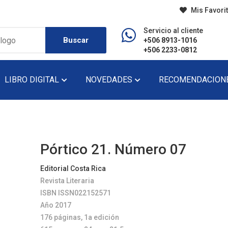
Mis Favori
Servicio al cliente
Buscar
+506 8913-1016
+506 2233-0812
LIBRO DIGITAL
NOVEDADES
RECOMENDACION
do
Diccionario
Lecturas De Pr
Didáctico
Lecturas De Se
Pórtico 21. Número 07
Ensayo
Narrativa
Editorial Costa Rica
Revista Literaria
Fondo Editorial
Novela
ISBN ISSN022152571
Historia
Novela Gráfica
Año 2017
176 páginas, 1a edición
Infantil
Novela Juvenil