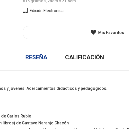
615 gramos, 24cm x 21.5cm
l
Juvenil
Otros
Edición Electrónica
Mis Favoritos
RESEÑA
CALIFICACIÓN
 niños y jóvenes. Acercamientos didácticos y pedagógicos.
a de Carlos Rubio
an libros) de Gustavo Naranjo Chacón