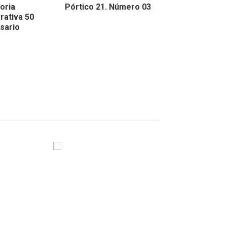
oria
Pórtico 21. Número 03
Pórtico 21. 
ativa 50
sario