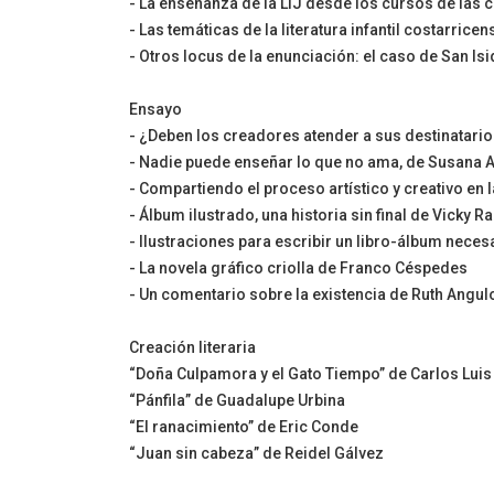
- La enseñanza de la LIJ desde los cursos de las 
- Las temáticas de la literatura infantil costarri
- Otros locus de la enunciación: el caso de San Isi
Ensayo
- ¿Deben los creadores atender a sus destinatario
- Nadie puede enseñar lo que no ama, de Susana 
- Compartiendo el proceso artístico y creativo en 
- Álbum ilustrado, una historia sin final de Vicky 
- Ilustraciones para escribir un libro-álbum nec
- La novela gráfico criolla de Franco Céspedes
- Un comentario sobre la existencia de Ruth Angul
Creación literaria
“Doña Culpamora y el Gato Tiempo” de Carlos Lui
“Pánfila” de Guadalupe Urbina
“El ranacimiento” de Eric Conde
“Juan sin cabeza” de Reidel Gálvez