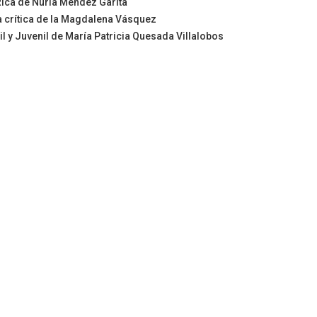
Rica de Nuria Méndez Garita
ia crítica de la Magdalena Vásquez
til y Juvenil de María Patricia Quesada Villalobos