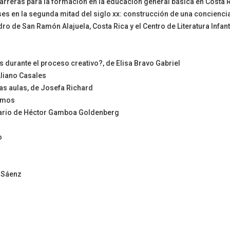
carreras para la formación en la educación general básica en Costa 
censes en la segunda mitad del siglo xx: construcción de una concienc
dro de San Ramón Alajuela, Costa Rica y el Centro de Literatura Infan
s durante el proceso creativo?, de Elisa Bravo Gabriel
Aliano Casales
las aulas, de Josefa Richard
Ramos
esario de Héctor Gamboa Goldenberg
o
s Sáenz