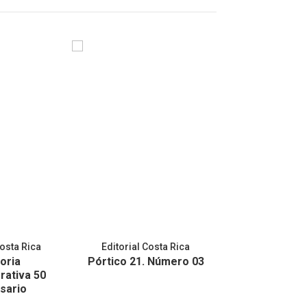
Costa Rica
Editorial Costa Rica
Editorial Co
oria
Pórtico 21. Número 03
Pórtico 21. 
ativa 50
sario