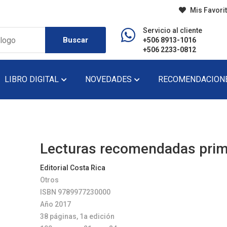
Mis Favori
Servicio al cliente
Buscar
+506 8913-1016
+506 2233-0812
LIBRO DIGITAL
NOVEDADES
RECOMENDACION
do
Diccionario
Lecturas De Pr
Didáctico
Lecturas De Se
Lecturas recomendadas prim
Ensayo
Narrativa
Editorial Costa Rica
Otros
Fondo Editorial
Novela
ISBN 9789977230000
Historia
Novela Gráfica
Año 2017
38 páginas, 1a edición
Infantil
Novela Juvenil