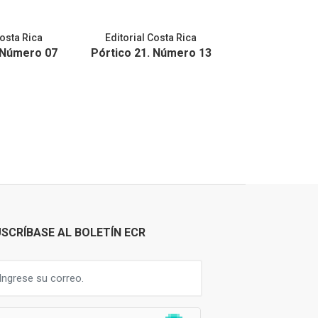
Costa Rica
Editorial Costa Rica
Editorial Co
 Número 07
Pórtico 21. Número 13
Pórtico 21. 
SCRÍBASE AL BOLETÍN ECR