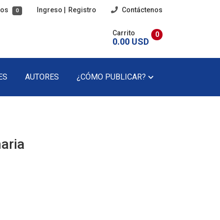
tos
Ingreso
|
Registro
Contáctenos
0
Carrito
0
0.00 USD
ES
AUTORES
¿CÓMO PUBLICAR?
imaria
Poesía
cundaria
Poesía Infantil
aria
Revista Literaria
Teatro
Teatro Infantil
Precios Del Catálogo