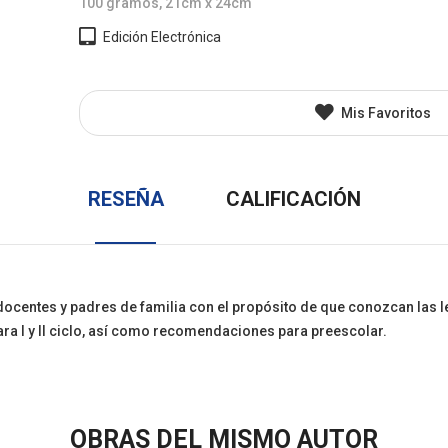
100 gramos, 21cm x 24cm
l
Juvenil
Otros
Edición Electrónica
Mis Favoritos
RESEÑA
CALIFICACIÓN
centes y padres de familia con el propósito de que conozcan las lec
ra I y II ciclo, así como recomendaciones para preescolar.
OBRAS DEL MISMO AUTOR