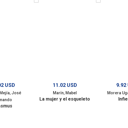
02 USD
11.02 USD
9.92
Mejía, José
Marín, Mabel
Morera Uga
La mujer y el esqueleto
Infi
rnando
asmus