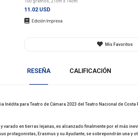
100 gramos, 21cm x 14cm
l
Juvenil
Otros
11.02 USD
Edición Impresa
Mis Favoritos
RESEÑA
CALIFICACIÓN
 Inédita para Teatro de Cámara 2023 del Teatro Nacional de Costa R
varado en tierras lejanas, es alcanzado finalmente por el más inevi
 sus protagonistas, Erasmus y su Ayudante, se sobrepondrán una y ot