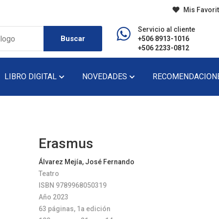
Mis Favori
Servicio al cliente
Buscar
+506 8913-1016
+506 2233-0812
LIBRO DIGITAL
NOVEDADES
RECOMENDACION
do
Diccionario
Lecturas De Pr
Didáctico
Lecturas De Se
Erasmus
Ensayo
Narrativa
Álvarez Mejía, José Fernando
Teatro
Fondo Editorial
Novela
ISBN 9789968050319
Historia
Novela Gráfica
Año 2023
63 páginas, 1a edición
Infantil
Novela Juvenil