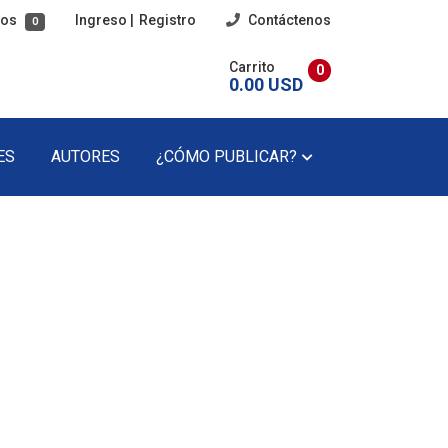
tos
Ingreso
|
Registro
Contáctenos
0
Carrito
0
0.00 USD
ES
AUTORES
¿CÓMO PUBLICAR?
imaria
Poesía
cundaria
Poesía Infantil
Revista Literaria
Teatro
Teatro Infantil
Precios Del Catálogo