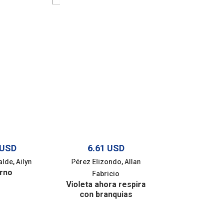
 USD
6.61 USD
18.74 
lde, Ailyn
Pérez Elizondo, Allan
Campos López
erno
Partituras 
Fabricio
Violeta ahora respira
con branquias