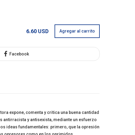
6.60 USD
Agregar al carrito
Facebook
tora expone, comenta y critica una buena cantidad
s antirracista y antisexista, mediante un esfuerzo
 dos ideas fundamentales: primero, que la opresión
pos opresores como en los oprimidos.