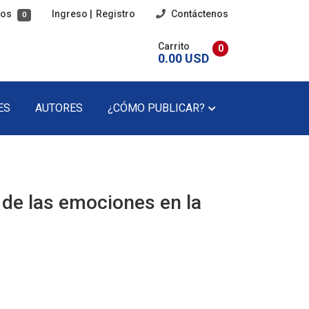
tos
Ingreso
|
Registro
Contáctenos
0
Carrito
0
0.00 USD
ES
AUTORES
¿CÓMO PUBLICAR?
imaria
Poesía
cundaria
Poesía Infantil
 de las emociones en la
Revista Literaria
Teatro
Teatro Infantil
Precios Del Catálogo