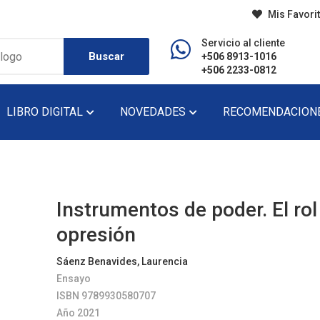
Mis Favori
Servicio al cliente
Buscar
+506 8913-1016
+506 2233-0812
LIBRO DIGITAL
NOVEDADES
RECOMENDACION
do
Diccionario
Lecturas De Pr
Didáctico
Lecturas De Se
Instrumentos de poder. El rol
Ensayo
Narrativa
opresión
Fondo Editorial
Novela
Sáenz Benavides, Laurencia
Ensayo
Historia
Novela Gráfica
ISBN 9789930580707
Infantil
Novela Juvenil
Año 2021