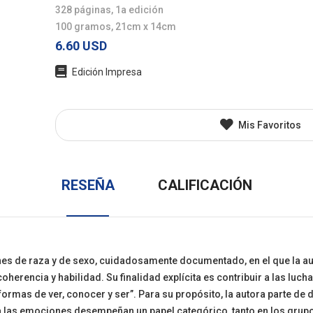
328 páginas, 1a edición
l
Juvenil
Otros
100 gramos, 21cm x 14cm
6.60 USD
Edición Impresa
Mis Favoritos
RESEÑA
CALIFICACIÓN
ones de raza y de sexo, cuidadosamente documentado, en el que la au
herencia y habilidad. Su finalidad explícita es contribuir a las lucha
formas de ver, conocer y ser”. Para su propósito, la autora parte de
la las emociones desempeñan un papel categórico, tanto en los gru