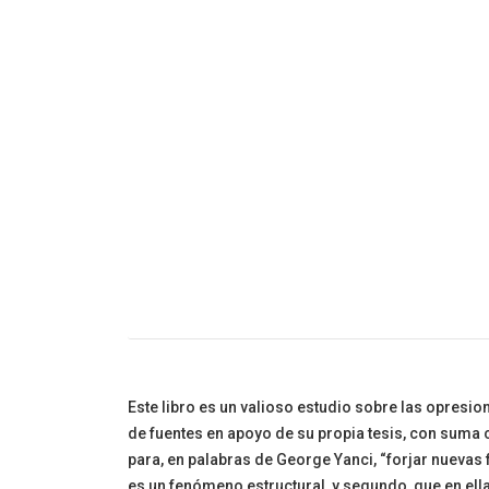
Cuento Infanti
Este libro es un valioso estudio sobre las opresi
de fuentes en apoyo de su propia tesis, con suma co
para, en palabras de George Yanci, “forjar nuevas 
es un fenómeno estructural, y segundo, que en el