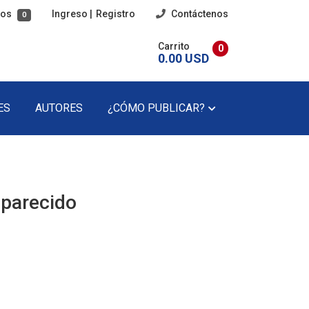
tos
Ingreso
|
Registro
Contáctenos
0
Carrito
0
0.00 USD
ES
AUTORES
¿CÓMO PUBLICAR?
imaria
Poesía
cundaria
Poesía Infantil
aparecido
Revista Literaria
Teatro
Teatro Infantil
Precios Del Catálogo