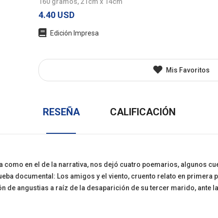
160 gramos, 21cm x 14cm
l
Juvenil
Otros
4.40 USD
Edición Impresa
Mis Favoritos
RESEÑA
CALIFICACIÓN
a como en el de la narrativa, nos dejó cuatro poemarios, algunos cu
eba documental: Los amigos y el viento, cruento relato en primera p
de angustias a raíz de la desaparición de su tercer marido, ante la 