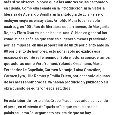
más si se observa lo poco que a las autoras se las ha tomado
en cuenta. Como ella señala en la Introducción, ni la historia
literaria de Abelardo Bonilla, ni la antología de Luis Ferrero,
incluyen mujeres ensayistas; Arnoldo Mora localiza solo
cuatro; y, en 100 años de literatura costarricense, de Margarita
Rojas y Flora Ovares, no se halla ni una. Si bien en general las
estadísticas señalan que este es el género menos practicado
por las mujeres, en una proporción de un 20 por ciento ante un
80 por ciento de hombres, esto por sí solo no explica esa
escasez de nombres femeninos. Sobre todo, si consideramos
que autoras como Vera Yamuni, Yolanda Oreamuno, María
Fernández Le Capellain, Carmen Naranjo; Luisa González,
Carmen Lyra, Lilia Ramos y Emilia Prieto, por citar solo algunas
de las más renombradas, ya habían producido y publicado su
obra cuando se editaron esos estudios.
En esta labor de hortelanía, Grace Prada lleva años cultivando
el peral, en el intento de “quebrar” lo que en sus propias
palabras llama “el argumento sexista de que no hay